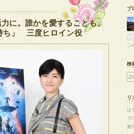
プ
活力に。誰かを愛することも、
持ち」 三度ヒロイン役
こ
検
リ
は
ブ
週