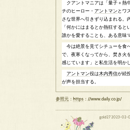
クアントマニアは「量子＋熱中
チのヒーロー・
アントマン
とワ
さな世界へ引きずり込まれる。
「何かにはまるとか熱狂すると
誰かを愛することも、ある意味
今は絶景を見てシチューを食べ
で、夜寒くなってから、焚き火
感じています」と私生活を明か
アントマン
役は
木内秀信
が続
が声を担当する。
参照元
：
https
：//www.daily.co.jp/
gold27
2023-02-0