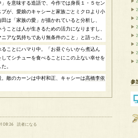
▶
」を意味する造語で、今作では身長１・５セン
▶
スプが、愛娘のキャシーと家族ごとミクロより小
▶
内田は「家族の愛」が描かれていると分析し、
▶
いうことは人が生きるための活力になりますし、
▶
マニアな気持ちであり無条件のこと」と語った。
▶
2
ることにハマり中。「お昼ぐらいから煮込ん
▶
をしてシチューを食べることにこの上ない幸せを
▶
した。
投。敵のカーンは中村和正、キャシーは
高橋李依
参
1 08:26
読者になる