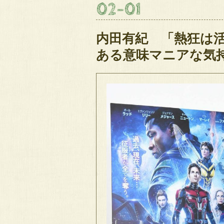
02
-
01
内田有紀 「熱狂は
ある意味マニアな気