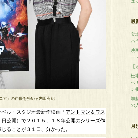
はて
最
宝
バ
映
ー
【
松
へ！
ン
ニア」の声優を務める
内田有紀
加
の
ーベル・スタジオ最新作映画「
アントマン＆ワス
７日公開）で２０１５、１８年公開のシリーズ作
月
演じることが３１日、分かった。