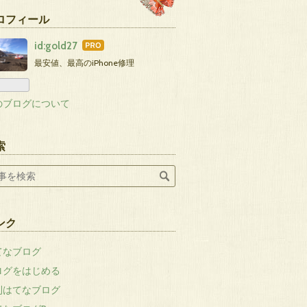
ロフィール
id:gold27
はて
なブ
最安値、最高のiPhone修理
ログ
Pro
のブログについて
索
ンク
てなブログ
ログをはじめる
刊はてなブログ