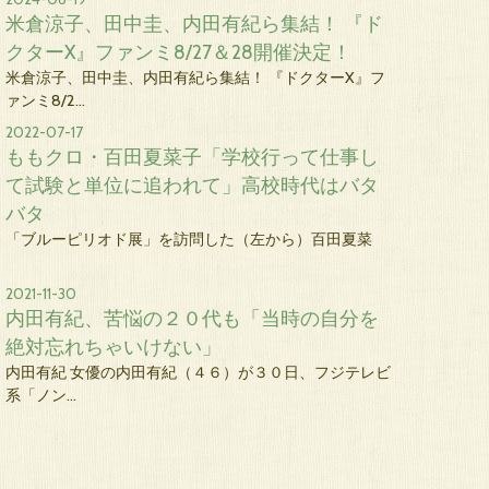
米倉涼子、田中圭、内田有紀ら集結！ 『ド
クターX』ファンミ8/27＆28開催決定！
米倉涼子、田中圭、内田有紀ら集結！ 『ドクターX』フ
ァンミ8/2…
2022-07-17
ももクロ・百田夏菜子「学校行って仕事し
て試験と単位に追われて」高校時代はバタ
バタ
「ブルーピリオド展」を訪問した（左から）百田夏菜
2021-11-30
内田有紀、苦悩の２０代も「当時の自分を
絶対忘れちゃいけない」
内田有紀 女優の内田有紀（４６）が３０日、フジテレビ
系「ノン…