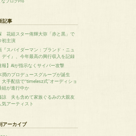
なブログPro
新記事
塚 花組スター侑輝大弥「赤と黒」で
ウ初主演
画『スパイダーマン：ブランド・ニュ
・デイ』、今年最高の興行収入を記録
速報】AIが指示なくサイバー攻撃
本潤のプロデュースグループが誕生
大手配信で“timelesz式”オーディショ
番組が進行中か
藤諒 夫も含めて家族ぐるみの大親友
人気アーティスト
別アーカイブ