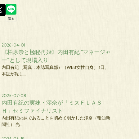
2026-04-01
《柏原崇と極秘再婚》内田有紀 “マネージャ
ー”として現場入り
内田有紀（写真：本誌写真部）（WEB女性自身） 1日、
本誌が報じ…
2025-07-08
内田有紀の実妹・澪奈が「ミスＦＬＡＳ
Ｈ」セミファイナリスト
内田有紀の妹であることを初めて明かした澪奈（報知新
聞社） 光…
2024-06-19